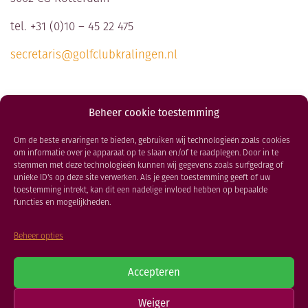
RESTAURANT
tel. +31 (0)10 – 45 22 475
GOLFSCHOOL
GOLFBAAN
secretaris@golfclubkralingen.nl
ROUTEBESCHRIJVING
Beheer cookie toestemming
Om de beste ervaringen te bieden, gebruiken wij technologieën zoals cookies
om informatie over je apparaat op te slaan en/of te raadplegen. Door in te
stemmen met deze technologieën kunnen wij gegevens zoals surfgedrag of
unieke ID's op deze site verwerken. Als je geen toestemming geeft of uw
toestemming intrekt, kan dit een nadelige invloed hebben op bepaalde
functies en mogelijkheden.
Waar kunnen wij je mee van
dienst zijn?
Beheer opties
Accepteren
Lidmaatschap Golfclub Kralingen
Aanvragen Handicapregistratie
Weiger