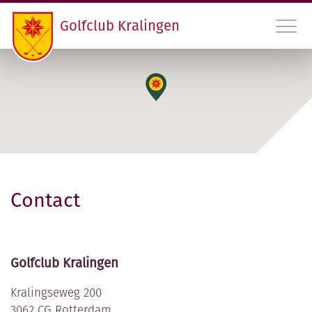
Golfclub Kralingen
010 45 22 475
INLOGGEN LEDEN GCK
CONTACT
Contact
LIDMAATSCHAP EN HANDICAPREGISTRATIE
VERENIGING
PROGRAMMA
Golfclub Kralingen
Kralingseweg 200
RDAMS GOLF OPEN
3062 CG Rotterdam