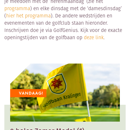
je meedoen met de ‘herenmaandag’ (zie het
RESTAURANT
programma
) en elke dinsdag met de ‘damesdinsdag’
GOLFSCHOOL
(
hier het programma
). De andere wedstrijden en
GOLFBAAN
evenementen van de golfclub staan hieronder.
Inschrijven doe je via GolfGenius. Kijk voor de exacte
openingstijden van de golfbaan op
deze link
.