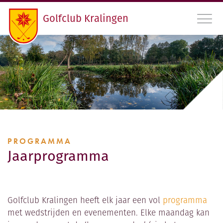
Golfclub Kralingen
010 45 22 475
INLOGGEN LEDEN GCK
CONTACT
PROGRAMMA
LIDMAATSCHAP EN HANDICAPREGISTRATIE
Jaarprogramma
VERENIGING
PROGRAMMA
Golfclub Kralingen heeft elk jaar een vol
programma
met wedstrijden en evenementen. Elke maandag kan
RDAMS GOLF OPEN