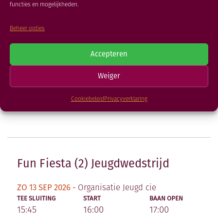
functies en mogelijkheden.
Beheer opties
Ryder Cup
Accepteren
Weiger
ZA 12 SEP 2026 -
Organisatie Marco van Wijk
TEE SLUITING
START
BAAN OPEN
Cookiebeleid
Privacyverklaring
08:00
10:00
18:00
Fun Fiesta (2) Jeugdwedstrijd
ZO 13 SEP 2026 -
Organisatie Jeugd cie
TEE SLUITING
START
BAAN OPEN
15:45
16:00
17:00