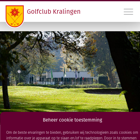
Golfclub Kralingen
010 45 22 475
INLOGGEN LEDEN GCK
CONTACT
LIDMAATSCHAP EN HANDICAPREGISTRATIE
VERENIGING
PROGRAMMA
Beheer cookie toestemming
Om de beste ervaringen te bieden, gebruiken wij technologieën zoals cookies om
RDAMS GOLF OPEN
Golfclub
informatie over je apparaat op te slaan en/of te raadplegen. Door in te stemmen