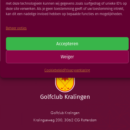
RESTAURANT
met deze technologieën kunnen wij gegevens zoals surfgedrag of unieke ID's op
deze site verwerken. Als je geen toestemming geeft of uw toestemming intrekt,
02 OKT 2018
GOLFSCHOOL
kan dit een nadelige invloed hebben op bepaalde functies en mogelijkheden.
GOLFBAAN
Beheer opties
TERUG NAAR
NIEUWSOVERZICHT
Accepteren
Lidmaatschap
Weiger
Cookiebeleid
Privacyverklaring
Golfclub Kralingen
Kralingseweg 200, 3062 CG Rotterdam