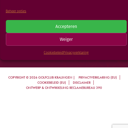
RESTAURANT
Beheer opties
GOLFSCHOOL
GOLFBAAN
Accepteren
Golfclub Kralingen
Weiger
Kralingseweg 200, 3062 CG Rotterdam
Cookiebeleid
Privacyverklaring
tel +31 010 - 45 22 475
COPYRIGHT © 2026 GOLFCLUB KRALINGEN |
PRIVACYVERKLARING (EU)
COOKIEBELEID (EU)
DISCLAIMER
ONTWERP & ONTWIKKELING RECLAMEBUREAU 390