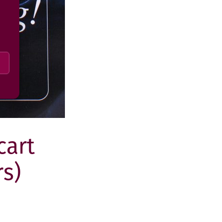
cart
s)