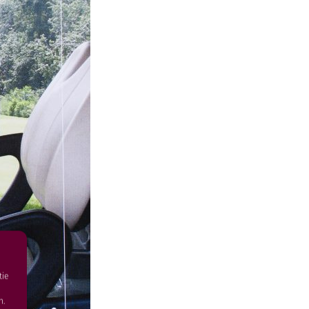
tie
n.