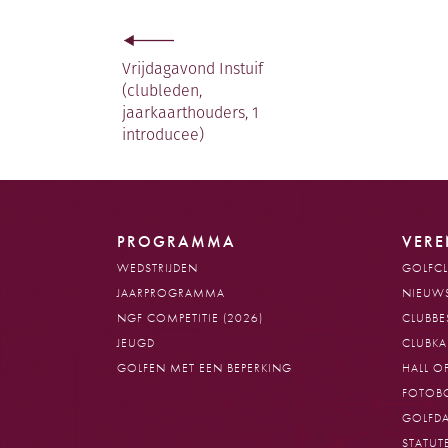
Vrijdagavond Instuif
(clubleden,
jaarkaarthouders, 1
introducee)
PROGRAMMA
VERE
WEDSTRIJDEN
GOLFCL
JAARPROGRAMMA
NIEUW
NGF COMPETITIE (2026)
CLUBBE
JEUGD
CLUBK
GOLFEN MET EEN BEPERKING
HALL O
FOTOB
GOLFD
STATUT