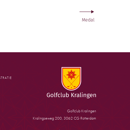
Medal
TRATIE
Golfclub Kralingen
Kralingseweg 200, 3062 CG Rotterdam