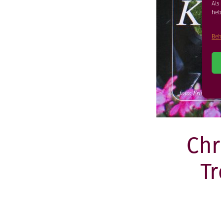
Als
heb
Beh
Chr
T