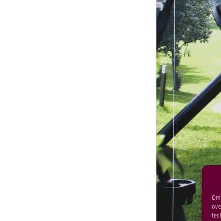
Om 
ove
tec