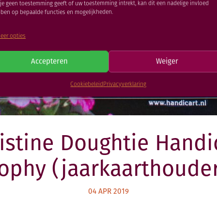
 je geen toestemming geeft of uw toestemming intrekt, kan dit een nadelige invloed
ben op bepaalde functies en mogelijkheden.
eer opties
Accepteren
Weiger
Cookiebeleid
Privacyverklaring
istine Doughtie Handi
rophy (jaarkaarthouder
04 APR 2019