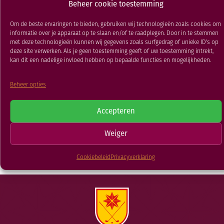
Beheer cookie toestemming
RESTAURANT
Dames/ Heren / Senioren
GOLFSCHOOL
Om de beste ervaringen te bieden, gebruiken wij technologieën zoals cookies om
informatie over je apparaat op te slaan en/of te raadplegen. Door in te stemmen
06 JAN 2026
GOLFBAAN
met deze technologieën kunnen wij gegevens zoals surfgedrag of unieke ID's op
deze site verwerken. Als je geen toestemming geeft of uw toestemming intrekt,
kan dit een nadelige invloed hebben op bepaalde functies en mogelijkheden.
TERUG NAAR
Beheer opties
Clubkampioenschap
Clubkampioenschap
Matchplay Dames/
Strokeplay Dames/
Accepteren
Heren / Senioren
Heren
Weiger
NIEUWSOVERZICHT
Cookiebeleid
Privacyverklaring