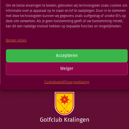
RESTAURANT
Om de beste ervaringen te bieden, gebruiken wij technologieën zoals cookies om
13 DEC 2022
informatie over je apparaat op te slaan en/of te raadplegen. Door in te stemmen
GOLFSCHOOL
met deze technologieën kunnen wij gegevens zoals surfgedrag of unieke ID's op
GOLFBAAN
deze site verwerken. Als je geen toestemming geeft of uw toestemming intrekt,
kan dit een nadelige invloed hebben op bepaalde functies en mogelijkheden.
TERUG NAAR
Beheer opties
Rotterdams Golf
Clubkampioenschap
Open
Matchplay
Accepteren
NIEUWSOVERZICHT
Weiger
Cookiebeleid
Privacyverklaring