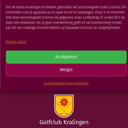
RESTAURANT
Strokeplay
Om de beste ervaringen te bieden, gebruiken wij technologieën zoals cookies om
GOLFSCHOOL
informatie over je apparaat op te slaan en/of te raadplegen. Door in te stemmen
met deze technologieën kunnen wij gegevens zoals surfgedrag of unieke ID's op
24 DEC 2019
GOLFBAAN
deze site verwerken. Als je geen toestemming geeft of uw toestemming intrekt,
kan dit een nadelige invloed hebben op bepaalde functies en mogelijkheden.
Beheer opties
TERUG NAAR
Clubkampioenschap
Damesdinsdag
Accepteren
Sr Strokeplay
Weiger
NIEUWSOVERZICHT
Cookiebeleid
Privacyverklaring