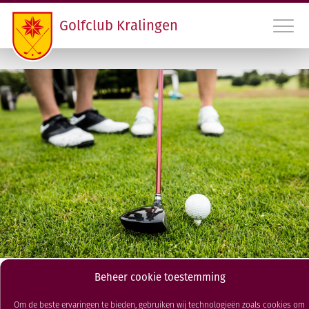
Golfclub Kralingen
010 45 22 475
INLOGGEN LEDEN GCK
CONTACT
LIDMAATSCHAP EN HANDICAPREGISTRATIE
VERENIGING
PROGRAMMA
Beheer cookie toestemming
Clubkampioenschap Strokeplay
RDAMS GOLF OPEN
Om de beste ervaringen te bieden, gebruiken wij technologieën zoals cookies om