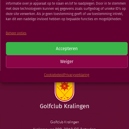
RESTAURANT
22 DEC 2020
informatie over je apparaat op te slaan en/of te raadplegen. Door in te stemmen
met deze technologieën kunnen wij gegevens zoals surfgedrag of unieke ID's op
GOLFSCHOOL
deze site verwerken. Als je geen toestemming geeft of uw toestemming intrekt,
kan dit een nadelige invloed hebben op bepaalde functies en mogelijkheden.
GOLFBAAN
TERUG NAAR
Beheer opties
Medal 1/2
Ryder Cup
Accepteren
NIEUWSOVERZICHT
Weiger
Cookiebeleid
Privacyverklaring
Golfclub Kralingen