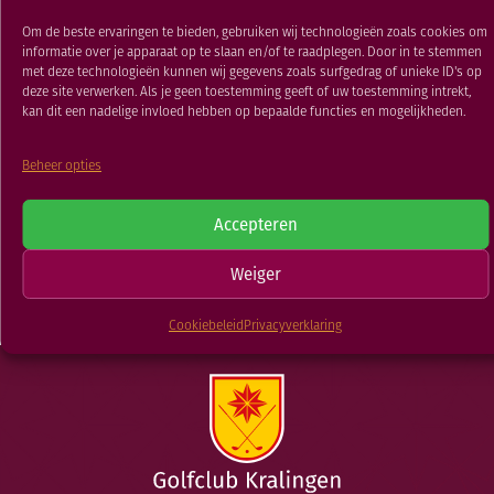
Commissiedag/ Jan Koster
RESTAURANT
Bokaal
Om de beste ervaringen te bieden, gebruiken wij technologieën zoals cookies om
GOLFSCHOOL
informatie over je apparaat op te slaan en/of te raadplegen. Door in te stemmen
met deze technologieën kunnen wij gegevens zoals surfgedrag of unieke ID's op
GOLFBAAN
22 DEC 2020
deze site verwerken. Als je geen toestemming geeft of uw toestemming intrekt,
kan dit een nadelige invloed hebben op bepaalde functies en mogelijkheden.
Beheer opties
TERUG NAAR
Last Ball
Boellaard Beker
Accepteren
Weiger
NIEUWSOVERZICHT
Cookiebeleid
Privacyverklaring