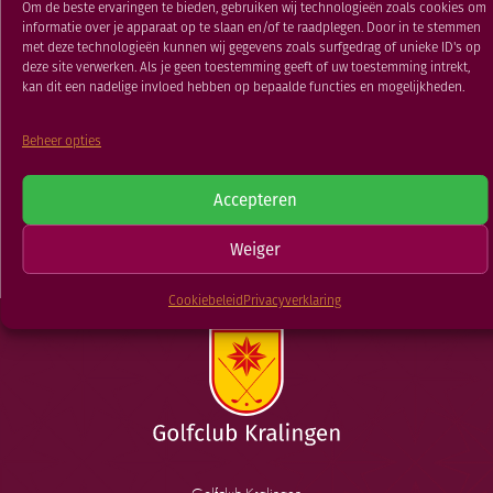
Om de beste ervaringen te bieden, gebruiken wij technologieën zoals cookies om
RESTAURANT
informatie over je apparaat op te slaan en/of te raadplegen. Door in te stemmen
29 JUL 2019
GOLFSCHOOL
met deze technologieën kunnen wij gegevens zoals surfgedrag of unieke ID's op
deze site verwerken. Als je geen toestemming geeft of uw toestemming intrekt,
GOLFBAAN
kan dit een nadelige invloed hebben op bepaalde functies en mogelijkheden.
TERUG NAAR
Beheer opties
Damesdinsdag
Medal
Medal 7
Accepteren
NIEUWSOVERZICHT
Weiger
Cookiebeleid
Privacyverklaring
Golfclub Kralingen