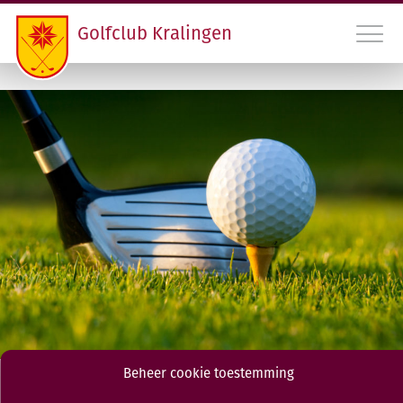
Golfclub Kralingen
010 45 22 475
INLOGGEN LEDEN GCK
CONTACT
LIDMAATSCHAP EN HANDICAPREGISTRATIE
VERENIGING
PROGRAMMA
Beheer cookie toestemming
RDAMS GOLF OPEN
Damesdinsdag Medal 8