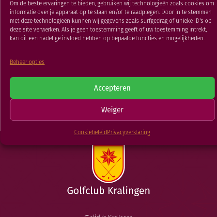
Om de beste ervaringen te bieden, gebruiken wij technologieën zoals cookies om
RESTAURANT
informatie over je apparaat op te slaan en/of te raadplegen. Door in te stemmen
07 JUL 2019
GOLFSCHOOL
met deze technologieën kunnen wij gegevens zoals surfgedrag of unieke ID's op
deze site verwerken. Als je geen toestemming geeft of uw toestemming intrekt,
GOLFBAAN
kan dit een nadelige invloed hebben op bepaalde functies en mogelijkheden.
TERUG NAAR
Beheer opties
Jeugdwedstrijd
Jeugdwedstrijd
Accepteren
NIEUWSOVERZICHT
Weiger
Cookiebeleid
Privacyverklaring
Golfclub Kralingen