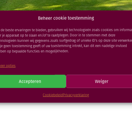
Beheer cookie toestemming
de beste ervaringen te bieden, gebruiken wij technologieën zoals cookies om informa
r je apparaat op te slaan en/of te raadplegen. Door in te stemmen met deze
hnologieën kunnen wij gegevens zoals surfgedrag of unieke ID's op deze site verwerke
 je geen toestemming geeft of uw toestemming intrekt, kan dit een nadelige invloed
ben op bepaalde functies en mogelijkheden.
Extern
eer opties
15 FEB 2022
Accepteren
Weiger
Cookiebeleid
Privacyverklaring
TERUG NAAR NIEUWSOVERZICHT