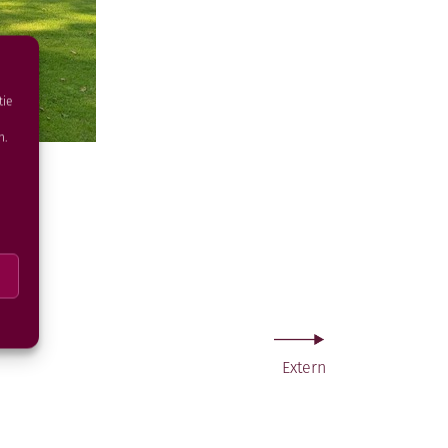
tie
n.
Extern