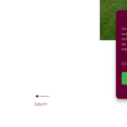
Om 
ove
tec
Als
heb
Beh
Extern