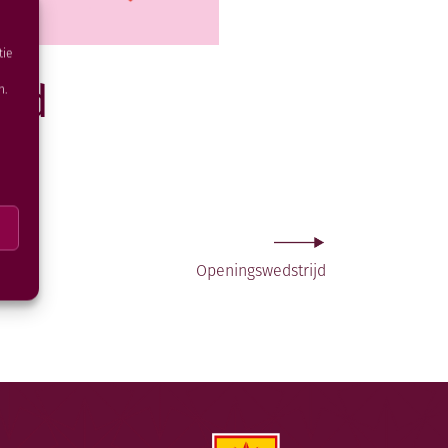
tie
ijd
n.
Openingswedstrijd