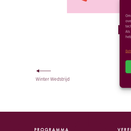
Om 
ove
Ha
tec
Als
heb
Beh
Winter Wedstrijd
PROGRAMMA
VERE