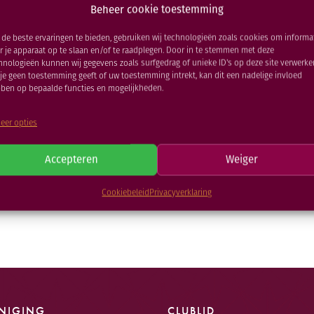
Beheer cookie toestemming
de beste ervaringen te bieden, gebruiken wij technologieën zoals cookies om informa
r je apparaat op te slaan en/of te raadplegen. Door in te stemmen met deze
rtige Valentijn Wedstr
hnologieën kunnen wij gegevens zoals surfgedrag of unieke ID's op deze site verwerke
 je geen toestemming geeft of uw toestemming intrekt, kan dit een nadelige invloed
ben op bepaalde functies en mogelijkheden.
13 DEC 2025
eer opties
Accepteren
Weiger
TERUG NAAR NIEUWSOVERZICHT
Cookiebeleid
Privacyverklaring
NIGING
CLUBLID