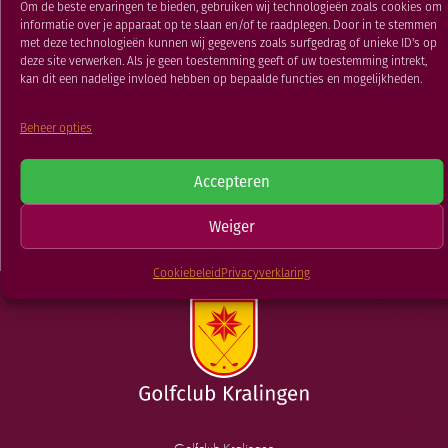
Om de beste ervaringen te bieden, gebruiken wij technologieën zoals cookies om
RESTAURANT
informatie over je apparaat op te slaan en/of te raadplegen. Door in te stemmen
14 JUL 2020
GOLFSCHOOL
met deze technologieën kunnen wij gegevens zoals surfgedrag of unieke ID's op
deze site verwerken. Als je geen toestemming geeft of uw toestemming intrekt,
GOLFBAAN
kan dit een nadelige invloed hebben op bepaalde functies en mogelijkheden.
TERUG NAAR
Beheer opties
Herenmaandag
Herenmaandag
Accepteren
NIEUWSOVERZICHT
Weiger
Cookiebeleid
Privacyverklaring