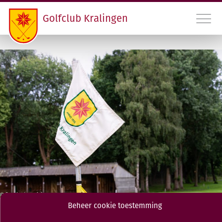
Golfclub Kralingen
010 45 22 475
INLOGGEN LEDEN GCK
CONTACT
LIDMAATSCHAP EN HANDICAPREGISTRATIE
VERENIGING
PROGRAMMA
Beheer cookie toestemming
RDAMS GOLF OPEN
Herenmaandag