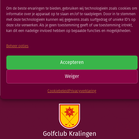
RESTAURANT
Herenmaandag
Om de beste ervaringen te bieden, gebruiken wij technologieën zoals cookies om
GOLFSCHOOL
informatie over je apparaat op te slaan en/of te raadplegen. Door in te stemmen
met deze technologieën kunnen wij gegevens zoals surfgedrag of unieke ID's op
GOLFBAAN
23 FEB 2021
deze site verwerken. Als je geen toestemming geeft of uw toestemming intrekt,
kan dit een nadelige invloed hebben op bepaalde functies en mogelijkheden.
Beheer opties
TERUG NAAR
Herenmaandag
Herenmaandag
Accepteren
Weiger
NIEUWSOVERZICHT
Cookiebeleid
Privacyverklaring