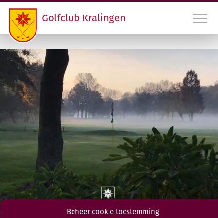
Golfclub Kralingen
010 45 22 475
INLOGGEN LEDEN GCK
CONTACT
LIDMAATSCHAP EN HANDICAPREGISTRATIE
VERENIGING
PROGRAMMA
RDAMS GOLF OPEN
Beheer cookie toestemming