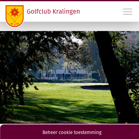
Golfclub Kralingen
010 45 22 475
INLOGGEN LEDEN GCK
CONTACT
LIDMAATSCHAP EN HANDICAPREGISTRATIE
VERENIGING
PROGRAMMA
Beheer cookie toestemming
RDAMS GOLF OPEN
Herenmaandag