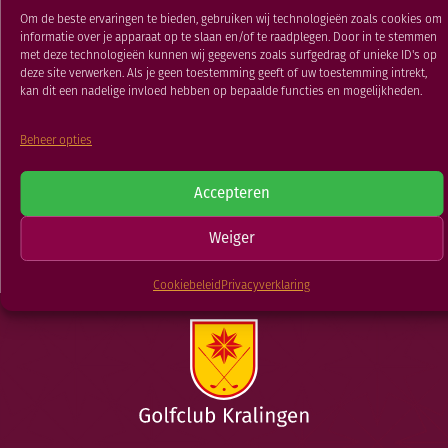
RESTAURANT
Om de beste ervaringen te bieden, gebruiken wij technologieën zoals cookies om
04 APR 2019
informatie over je apparaat op te slaan en/of te raadplegen. Door in te stemmen
GOLFSCHOOL
met deze technologieën kunnen wij gegevens zoals surfgedrag of unieke ID's op
GOLFBAAN
deze site verwerken. Als je geen toestemming geeft of uw toestemming intrekt,
kan dit een nadelige invloed hebben op bepaalde functies en mogelijkheden.
TERUG NAAR
Beheer opties
Damesdinsdag
Damesdinsdag
Zweedse wedstrijd
Medal 5
Accepteren
NIEUWSOVERZICHT
Weiger
Cookiebeleid
Privacyverklaring