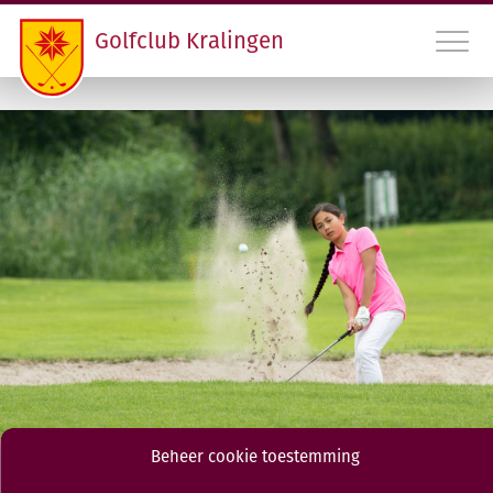
Golfclub Kralingen
010 45 22 475
INLOGGEN LEDEN GCK
CONTACT
LIDMAATSCHAP EN HANDICAPREGISTRATIE
VERENIGING
PROGRAMMA
Beheer cookie toestemming
RDAMS GOLF OPEN
Jeugd Regiotoernooi