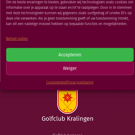
Om de beste ervaringen te bieden, gebruiken wij technologieën zoals cookies om
RESTAURANT
informatie over je apparaat op te slaan en/of te raadplegen. Door in te stemmen
14 FEB 2024
GOLFSCHOOL
met deze technologieën kunnen wij gegevens zoals surfgedrag of unieke ID's op
deze site verwerken. Als je geen toestemming geeft of uw toestemming intrekt,
GOLFBAAN
kan dit een nadelige invloed hebben op bepaalde functies en mogelijkheden.
TERUG NAAR
Beheer opties
NVGJ Golfdag
Vrienden van Xavier
Accepteren
NIEUWSOVERZICHT
Weiger
Cookiebeleid
Privacyverklaring
Golfclub Kralingen