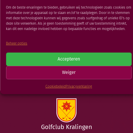
RESTAURANT
holes
Om de beste ervaringen te bieden, gebruiken wij technologieën zoals cookies om
GOLFSCHOOL
informatie over je apparaat op te slaan en/of te raadplegen. Door in te stemmen
met deze technologieën kunnen wij gegevens zoals surfgedrag of unieke ID's op
06 JAN 2026
GOLFBAAN
deze site verwerken. Als je geen toestemming geeft of uw toestemming intrekt,
kan dit een nadelige invloed hebben op bepaalde functies en mogelijkheden.
Beheer opties
TERUG NAAR
Vossenjacht
Stokken wedstrijd
Accepteren
NIEUWSOVERZICHT
Weiger
Cookiebeleid
Privacyverklaring