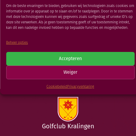
RESTAURANT
Om de beste ervaringen te bieden, gebruiken wij technologieën zoals cookies om
24 JAN 2022
informatie over je apparaat op te slaan en/of te raadplegen. Door in te stemmen
GOLFSCHOOL
met deze technologieën kunnen wij gegevens zoals surfgedrag of unieke ID's op
GOLFBAAN
deze site verwerken. Als je geen toestemming geeft of uw toestemming intrekt,
kan dit een nadelige invloed hebben op bepaalde functies en mogelijkheden.
TERUG NAAR
Beheer opties
Lustrum-
Echt(e)Paren
besturendag GCK-
wedstrijd
Accepteren
SGK
NIEUWSOVERZICHT
Weiger
Cookiebeleid
Privacyverklaring