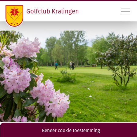
Golfclub Kralingen
010 45 22 475
INLOGGEN LEDEN GCK
CONTACT
LIDMAATSCHAP EN HANDICAPREGISTRATIE
VERENIGING
PROGRAMMA
Beheer cookie toestemming
RDAMS GOLF OPEN
Solheim Cup