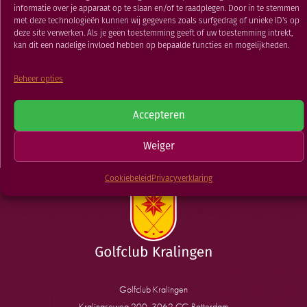
RESTAURANT
informatie over je apparaat op te slaan en/of te raadplegen. Door in te stemmen
Knarren 18 holes
met deze technologieën kunnen wij gegevens zoals surfgedrag of unieke ID's op
GOLFSCHOOL
deze site verwerken. Als je geen toestemming geeft of uw toestemming intrekt,
kan dit een nadelige invloed hebben op bepaalde functies en mogelijkheden.
24 MEI 2026
GOLFBAAN
Beheer opties
TERUG NAAR
Accepteren
NIEUWSOVERZICHT
Old Granddads
Weiger
Cookiebeleid
Privacyverklaring
Golfclub Kralingen
Kralingseweg 200, 3062 CG Rotterdam