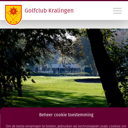
Golfclub Kralingen
010 45 22 475
INLOGGEN LEDEN GCK
CONTACT
LIDMAATSCHAP EN HANDICAPREGISTRATIE
VERENIGING
PROGRAMMA
Beheer cookie toestemming
RDAMS GOLF OPEN
Uitwisseling Kagerzoom Krasse
Om de beste ervaringen te bieden, gebruiken wij technologieën zoals cookies om