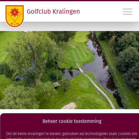
Golfclub Kralingen
010 45 22 475
INLOGGEN LEDEN GCK
CONTACT
LIDMAATSCHAP EN HANDICAPREGISTRATIE
VERENIGING
PROGRAMMA
Maandbeker
Beheer cookie toestemming
RDAMS GOLF OPEN
Om de beste ervaringen te bieden, gebruiken wij technologieën zoals cookies om
20 JAN 2025