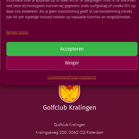
informatie over je apparaat op te slaan en/of te raadplegen. Door in te stemmen
RESTAURANT
met deze technologieën kunnen wij gegevens zoals surfgedrag of unieke ID's op
deze site verwerken. Als je geen toestemming geeft of uw toestemming intrekt,
GOLFSCHOOL
kan dit een nadelige invloed hebben op bepaalde functies en mogelijkheden.
GOLFBAAN
TERUG NAAR
Beheer opties
Maandbeker
The Presidents
Putter
Accepteren
NIEUWSOVERZICHT
Weiger
Cookiebeleid
Privacyverklaring
Golfclub Kralingen
Kralingseweg 200, 3062 CG Rotterdam