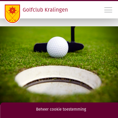
Golfclub Kralingen
010 45 22 475
INLOGGEN LEDEN GCK
CONTACT
LIDMAATSCHAP EN HANDICAPREGISTRATIE
VERENIGING
PROGRAMMA
Beheer cookie toestemming
RDAMS GOLF OPEN
The Presidents Putter