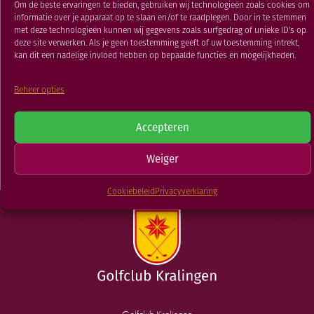
Om de beste ervaringen te bieden, gebruiken wij technologieën zoals cookies om
RESTAURANT
informatie over je apparaat op te slaan en/of te raadplegen. Door in te stemmen
20 JAN 2025
GOLFSCHOOL
met deze technologieën kunnen wij gegevens zoals surfgedrag of unieke ID's op
deze site verwerken. Als je geen toestemming geeft of uw toestemming intrekt,
GOLFBAAN
kan dit een nadelige invloed hebben op bepaalde functies en mogelijkheden.
TERUG NAAR
Beheer opties
Maandbeker
Matchplay
Kampioenschap
Accepteren
Dames, Heren en
NIEUWSOVERZICHT
Senioren
Weiger
Cookiebeleid
Privacyverklaring
Golfclub Kralingen