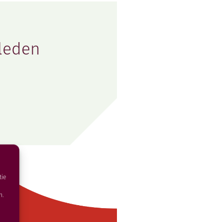
leden
tie
n.