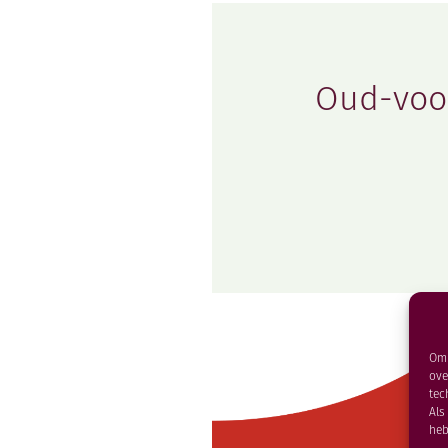
Oud-voor
Om 
ove
tec
Als
heb