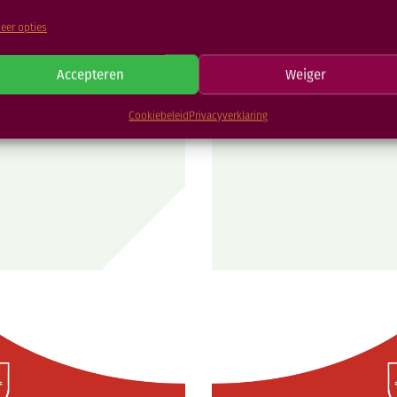
eer opties
Accepteren
Weiger
verdienste
Well D
Cookiebeleid
Privacyverklaring