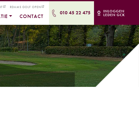
NT
RDAMS GOLF OPEN
INLOGGEN
010 45 22 475
LEDEN GCK
TIE
CONTACT