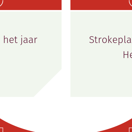
 het jaar
Strokepl
H