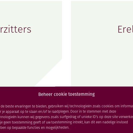
zitters
Ere
Beheer cookie toestemming
de beste ervaringen te bieden, gebruiken wij technologieën zoals cookies om informa
r je apparaat op te slaan en/of te raadplegen. Door in te stemmen met deze
hnologieën kunnen wij gegevens zoals surfgedrag of unieke ID's op deze site verwerke
 je geen toestemming geeft of uw toestemming intrekt, kan dit een nadelige invloed
ben op bepaalde functies en mogelijkheden.