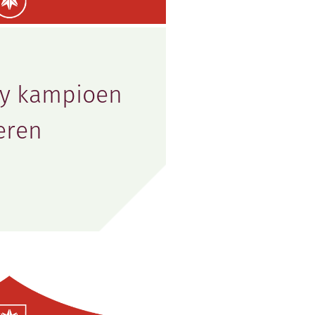
ay kampioen
eren