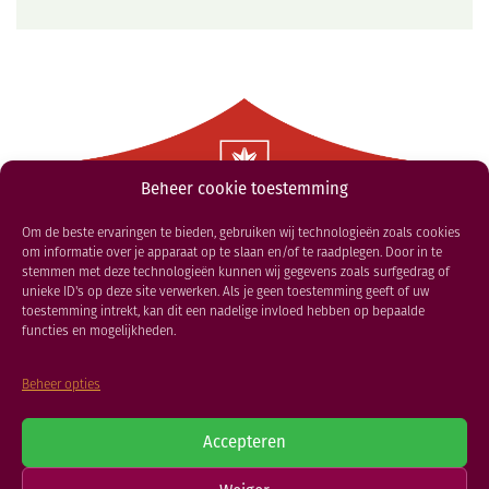
Beheer cookie toestemming
Om de beste ervaringen te bieden, gebruiken wij technologieën zoals cookies
om informatie over je apparaat op te slaan en/of te raadplegen. Door in te
stemmen met deze technologieën kunnen wij gegevens zoals surfgedrag of
unieke ID's op deze site verwerken. Als je geen toestemming geeft of uw
Golfer van het jaar
toestemming intrekt, kan dit een nadelige invloed hebben op bepaalde
functies en mogelijkheden.
Beheer opties
Accepteren