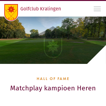
Golfclub Kralingen
010 45 22 475
INLOGGEN LEDEN GCK
CONTACT
LIDMAATSCHAP EN HANDICAPREGISTRATIE
VERENIGING
HALL OF FAME
Matchplay kampioen Heren
PROGRAMMA
RDAMS GOLF OPEN